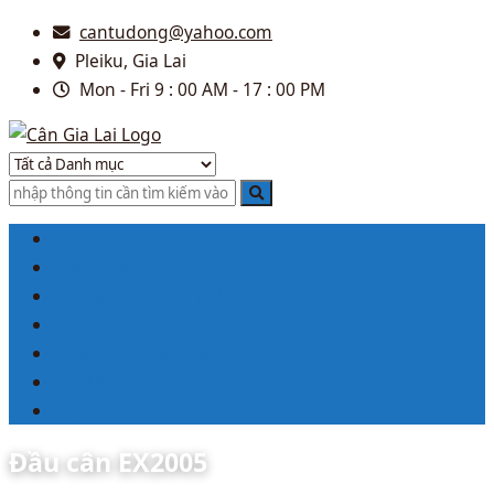
Skip
Skip
cantudong@yahoo.com
to
to
Pleiku, Gia Lai
navigation
content
Mon - Fri 9 : 00 AM - 17 : 00 PM
Cân xe tải chất lượng cao.
Cân Gia Lai
Trang chủ
Cân xe tải
Cân điện tử công nghiệp
Cân đóng bao
Phần mềm cân điện tử
Góc kỹ thuật
Liên hệ
Đầu cân EX2005