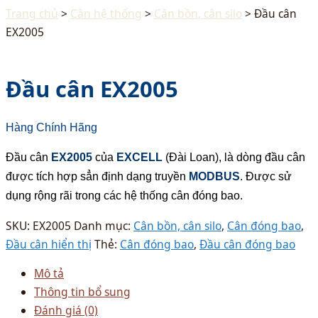
Trang chủ
>
Cân hệ thống
>
Cân bồn, cân silo
> Đầu cân
EX2005
Đầu cân EX2005
Hàng Chính Hãng
Đầu cân
EX2005
của
EXCELL
(Đài Loan), là dòng đầu cân
được tích hợp sẳn định dạng truyền
MODBUS
. Được sử
dụng rộng rãi trong các hệ thống cân đóng bao.
SKU:
EX2005
Danh mục:
Cân bồn, cân silo
,
Cân đóng bao
,
Đầu cân hiển thị
Thẻ:
Cân đóng bao
,
Đầu cân đóng bao
Mô tả
Thông tin bổ sung
Đánh giá (0)